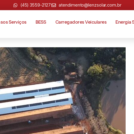
(45) 3559-2127
atendimento@lenzsolar.com.br
sos Serviços
BESS
Carregadores Veiculares
Energia 
A WEG DE 117,31KW/P