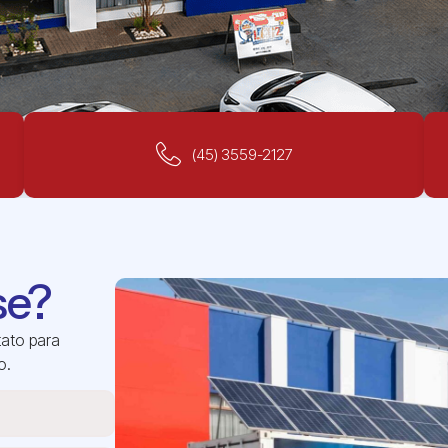
(45) 3559-2127
se?
tato para
o.